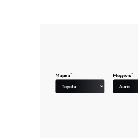
*
*
Марка
:
Модель
: