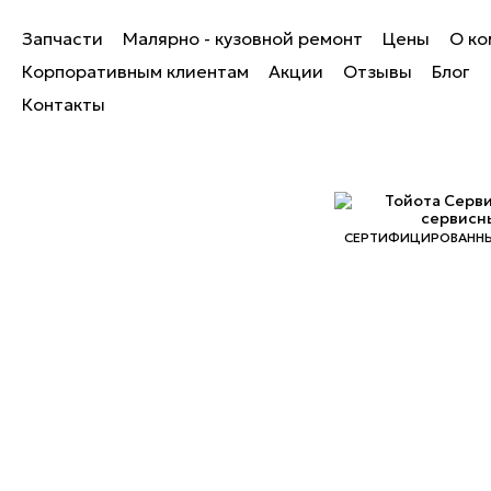
Запчасти
Малярно - кузовной ремонт
Цены
О ко
Корпоративным клиентам
Акции
Отзывы
Блог
Контакты
СЕРТИФИЦИРОВАННЫ
2003-2026 © Все права защищены.
Информация на сайте не является
публичной офертой (ст. 437 ГК РФ).
Условия обработки персональных данных