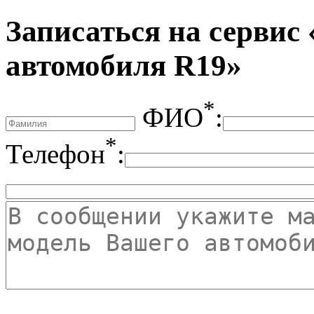
Записаться на серви
автомобиля R19»
*
ФИО
:
*
Телефон
: