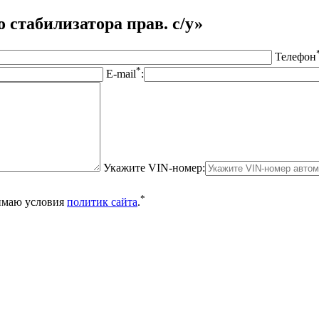
 стабилизатора прав. с/у»
Телефон
*
E-mail
:
Укажите VIN-номер:
*
нимаю условия
политик сайта
.