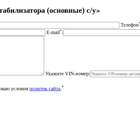
табилизатора (основные) с/у»
Телефон
*
E-mail
:
Укажите VIN-номер:
*
нимаю условия
политик сайта
.